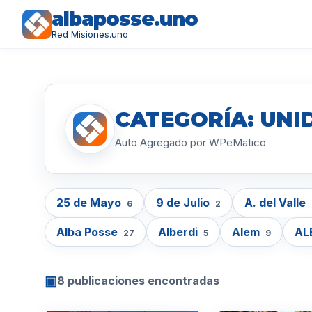
albaposse.uno
Red Misiones.uno
CATEGORÍA: UNID
Auto Agregado por WPeMatico
25 de Mayo
9 de Julio
A. del Valle
6
2
Alba Posse
Alberdi
Alem
AL
27
5
9
▣
8 publicaciones encontradas