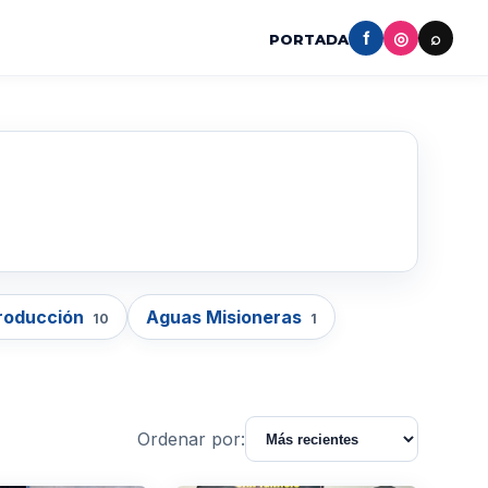
f
◎
⌕
PORTADA
Producción
Aguas Misioneras
10
1
Ordenar por: