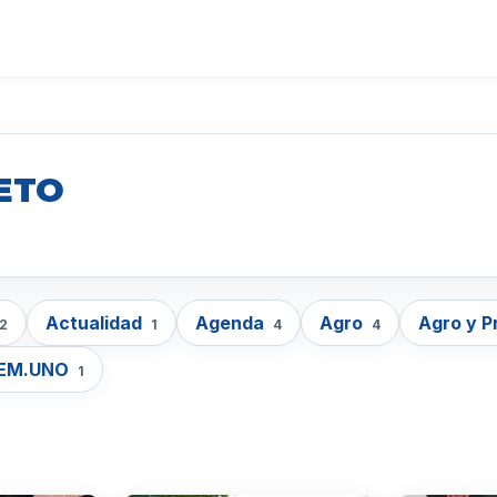
ETO
Actualidad
Agenda
Agro
Agro y 
2
1
4
4
EM.UNO
1