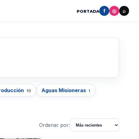
f
◎
⌕
PORTADA
Producción
Aguas Misioneras
10
1
Ordenar por: