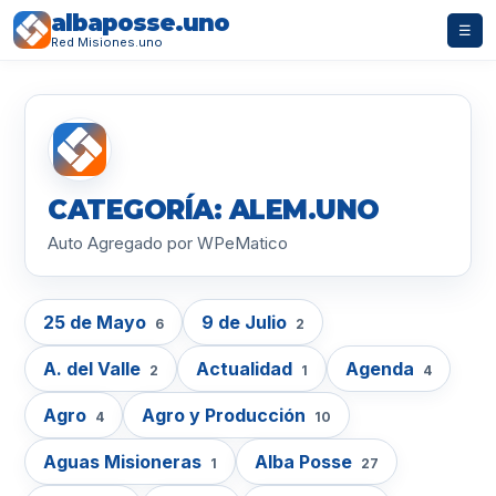
albaposse.uno
☰
Red Misiones.uno
CATEGORÍA: ALEM.UNO
Auto Agregado por WPeMatico
25 de Mayo
9 de Julio
6
2
A. del Valle
Actualidad
Agenda
2
1
4
Agro
Agro y Producción
4
10
Aguas Misioneras
Alba Posse
1
27