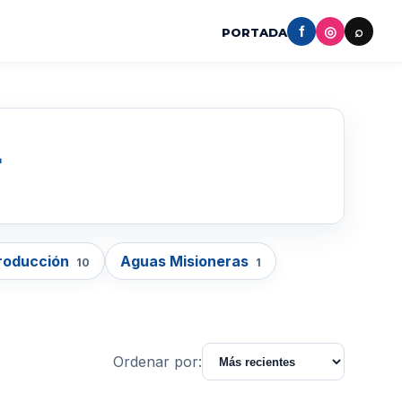
f
◎
⌕
PORTADA
L
Producción
Aguas Misioneras
10
1
Ordenar por: