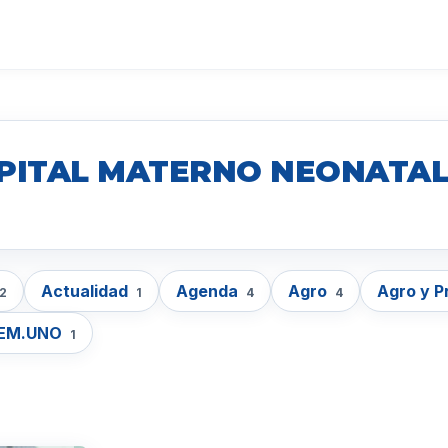
SPITAL MATERNO NEONATA
Actualidad
Agenda
Agro
Agro y 
2
1
4
4
EM.UNO
1