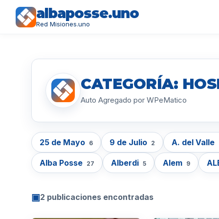
albaposse.uno
Red Misiones.uno
CATEGORÍA: HO
Auto Agregado por WPeMatico
25 de Mayo
9 de Julio
A. del Valle
6
2
Alba Posse
Alberdi
Alem
AL
27
5
9
▣
2 publicaciones encontradas