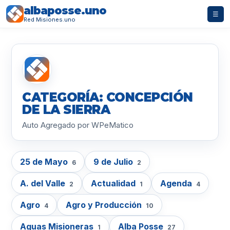
albaposse.uno
☰
Red Misiones.uno
CATEGORÍA: CONCEPCIÓN
DE LA SIERRA
Auto Agregado por WPeMatico
25 de Mayo
9 de Julio
6
2
A. del Valle
Actualidad
Agenda
2
1
4
Agro
Agro y Producción
4
10
Aguas Misioneras
Alba Posse
1
27