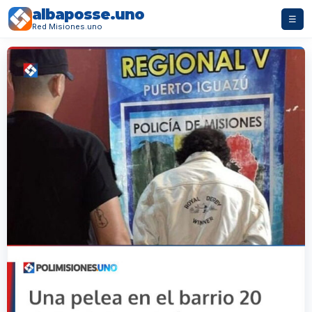
albaposse.uno
☰
Red Misiones.uno