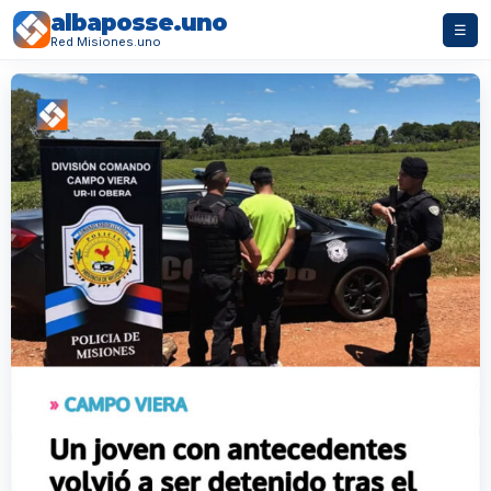
albaposse.uno
☰
Red Misiones.uno