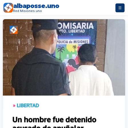
albaposse.uno
☰
Red Misiones.uno