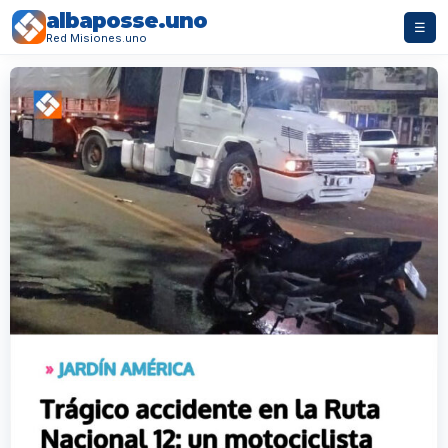
albaposse.uno
☰
Red Misiones.uno