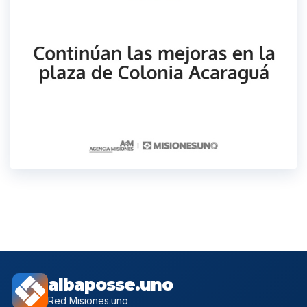
albaposse.uno
Red Misiones.uno