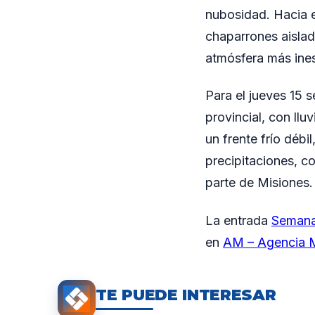
nubosidad. Hacia el
chaparrones aislad
atmósfera más ines
Para el jueves 15 s
provincial, con llu
un frente frío déb
precipitaciones, c
parte de Misiones.
La entrada
Semana 
en
AM – Agencia M
TE PUEDE INTERESAR