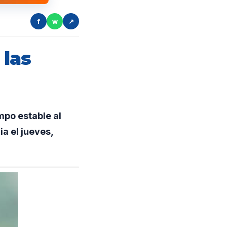
f
w
↗
 las
po estable al
ia el jueves,