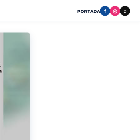
f
◎
⌕
PORTADA