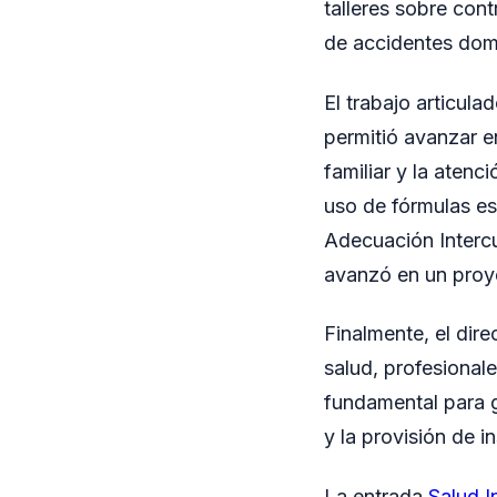
talleres sobre cont
de accidentes dom
El trabajo articula
permitió avanzar e
familiar y la atenc
uso de fórmulas es
Adecuación Intercu
avanzó en un proye
Finalmente, el dir
salud, profesional
fundamental para ga
y la provisión de i
La entrada
Salud I