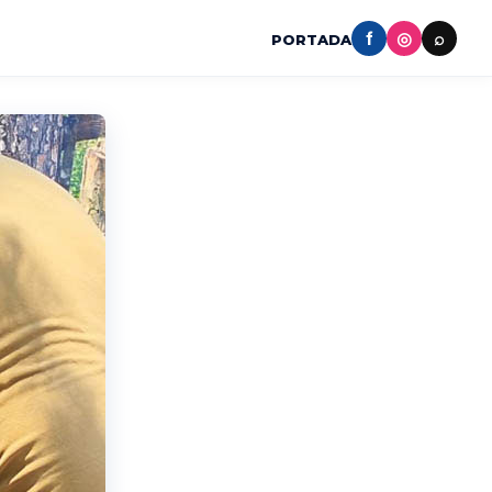
f
◎
⌕
PORTADA