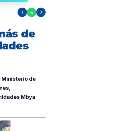
f
w
↗
más de
dades
 Ministerio de
nes,
munidades Mbya