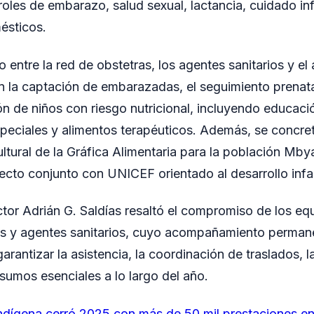
roles de embarazo, salud sexual, lactancia, cuidado in
ésticos.
do entre la red de obstetras, los agentes sanitarios y el
n la captación de embarazadas, el seguimiento prenatal
ión de niños con riesgo nutricional, incluyendo educació
peciales y alimentos terapéuticos. Además, se concret
ltural de la Gráfica Alimentaria para la población Mby
cto conjunto con UNICEF orientado al desarrollo infa
ector Adrián G. Saldías resaltó el compromiso de los eq
es y agentes sanitarios, cuyo acompañamiento permane
rantizar la asistencia, la coordinación de traslados, l
nsumos esenciales a lo largo del año.
ndígena cerró 2025 con más de 50 mil prestaciones 