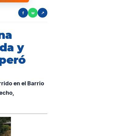
f
w
↗
una
ada y
uperó
rido en el Barrio
hecho,