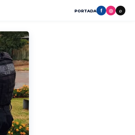
f
◎
⌕
PORTADA