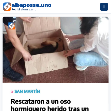
albaposse.uno
☰
Red Misiones.uno