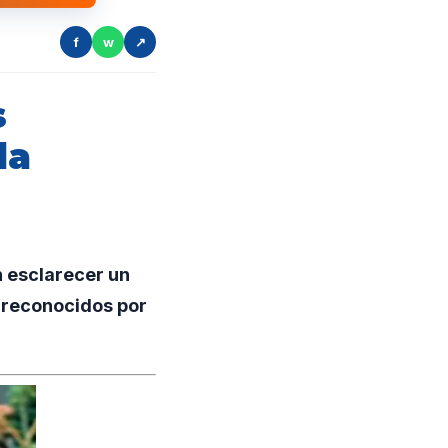
f
w
↗
s
la
n esclarecer un
n reconocidos por