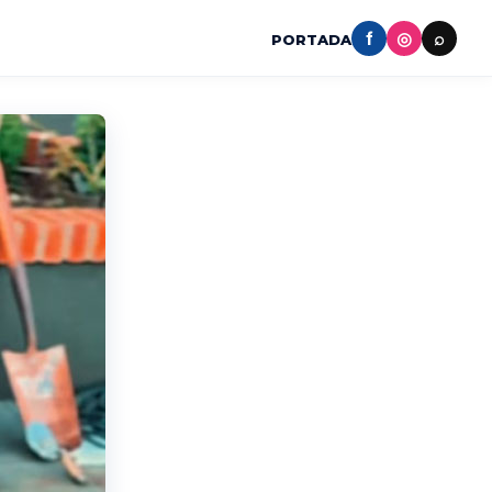
f
◎
⌕
PORTADA