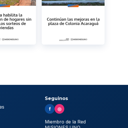
Seguinos
es
f
◎
s
Miembro de la Red
MISIONES.UNO