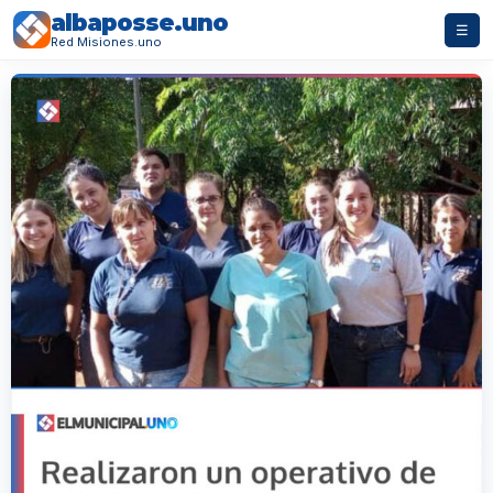
albaposse.uno
☰
Red Misiones.uno