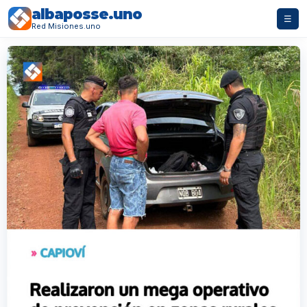
albaposse.uno
☰
Red Misiones.uno