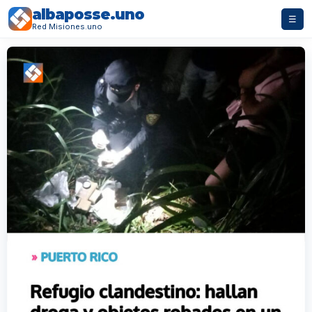
albaposse.uno
☰
Red Misiones.uno