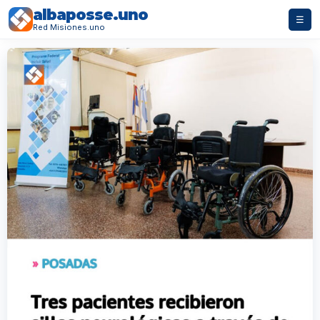
albaposse.uno
☰
Red Misiones.uno