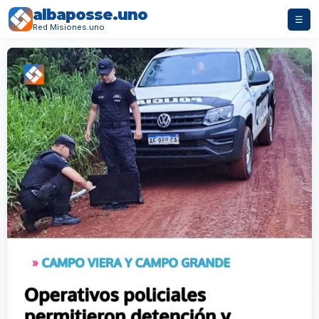
albaposse.uno
☰
Red Misiones.uno