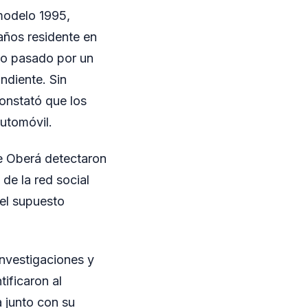
modelo 1995,
años residente en
ño pasado por un
diente. Sin
constató que los
automóvil.
de Oberá detectaron
de la red social
 el supuesto
Investigaciones y
tificaron al
 junto con su