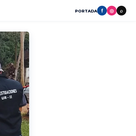
f
◎
⌕
PORTADA