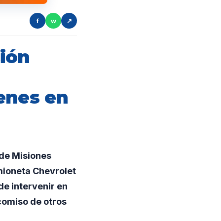
f
w
↗
ión
enes en
 de Misiones
mioneta Chevrolet
e intervenir en
ecomiso de otros