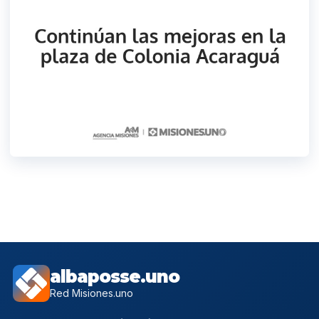
albaposse.uno
Red Misiones.uno