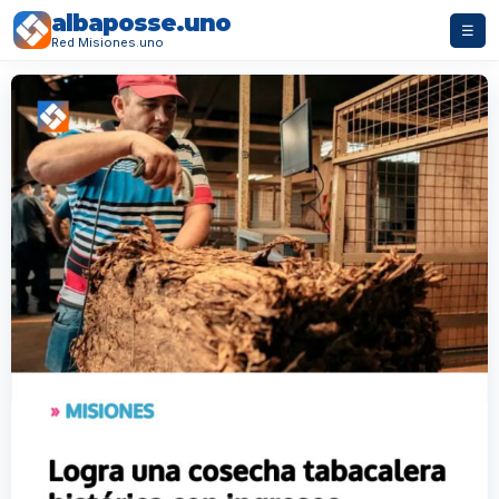
albaposse.uno
☰
Red Misiones.uno