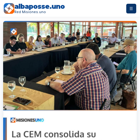
albaposse.uno
☰
Red Misiones.uno