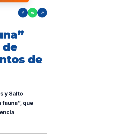
f
w
↗
una”
 de
untos de
 y Salto
a fauna”, que
vencia