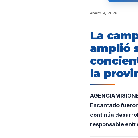
enero 9, 2026
La camp
amplió 
concien
la provi
AGENCIAMISIONES.
Encantado fueron 
continúa desarro
responsable entre