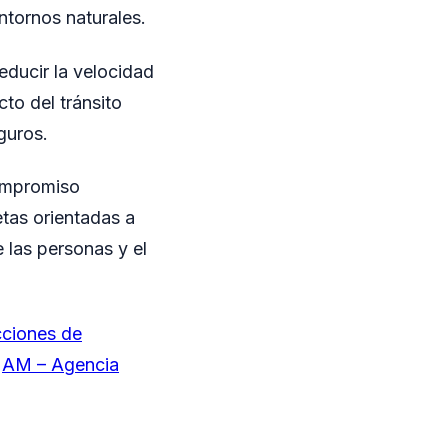
ntornos naturales.
reducir la velocidad
to del tránsito
guros.
compromiso
tas orientadas a
e las personas y el
cciones de
n
AM – Agencia