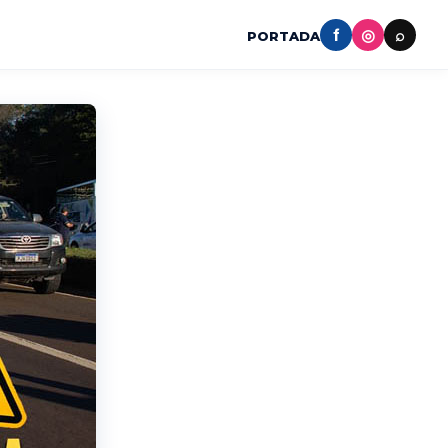
f
◎
⌕
PORTADA