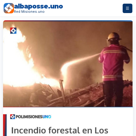
albaposse.uno
☰
Red Misiones.uno