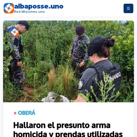
albaposse.uno
☰
Red Misiones.uno