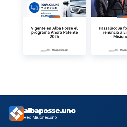
albaposse.uno
Red Misiones.uno