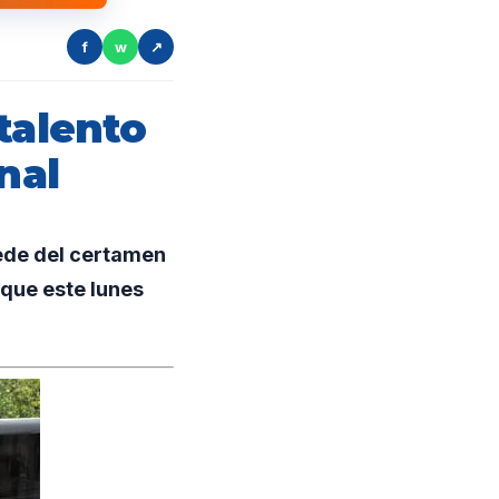
f
w
↗
talento
nal
ede del certamen
 que este lunes