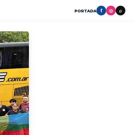
f
◎
⌕
PORTADA