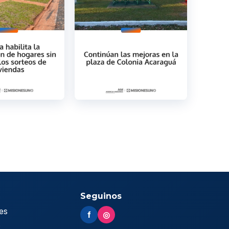
Seguinos
es
f
◎
s