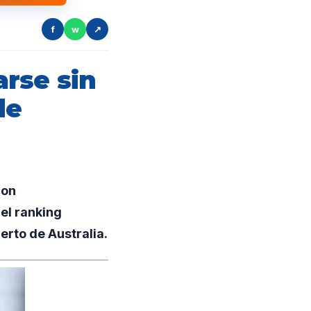
f
w
↗
rse sin
de
con
del ranking
erto de Australia.