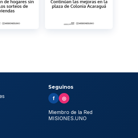
Seguinos
es
f
◎
s
Miembro de la Red
MISIONES.UNO