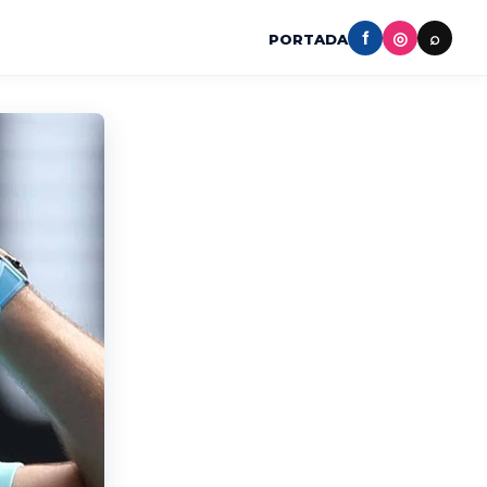
f
◎
⌕
PORTADA