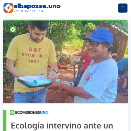
albaposse.uno
☰
Red Misiones.uno