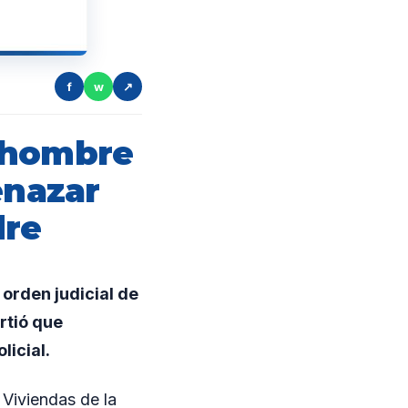
f
w
↗
n hombre
enazar
dre
orden judicial de
rtió que
licial.
 Viviendas de la