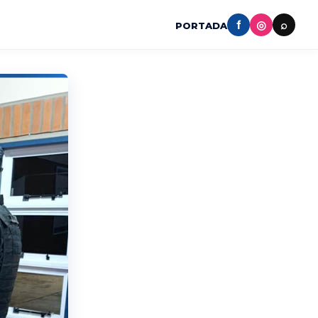
f
◎
⌕
PORTADA