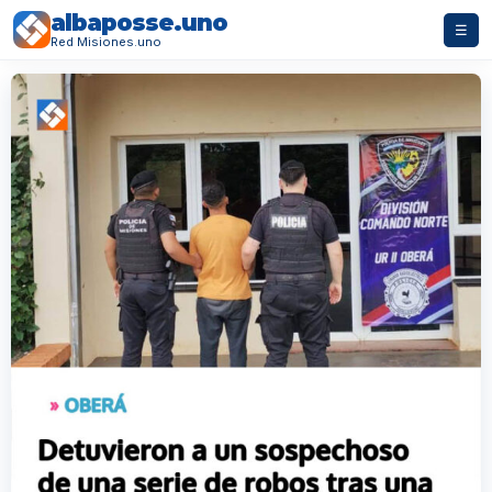
albaposse.uno
☰
Red Misiones.uno