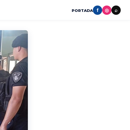
f
◎
⌕
PORTADA