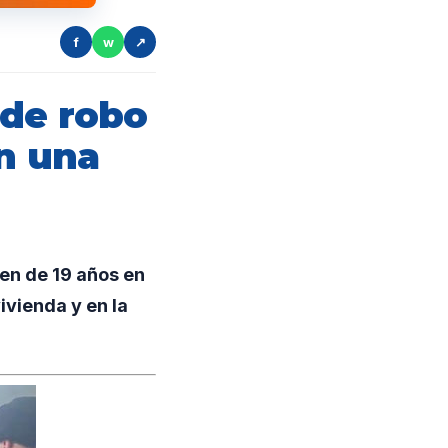
f
w
↗
 de robo
en una
ven de 19 años en
ivienda y en la