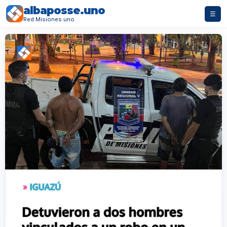
albaposse.uno
☰
Red Misiones.uno