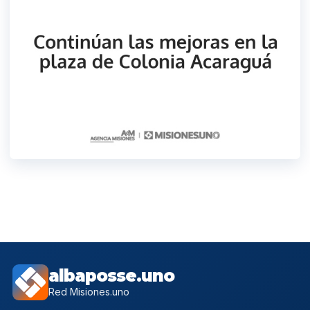
albaposse.uno
Red Misiones.uno