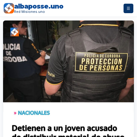
albaposse.uno
☰
Red Misiones.uno