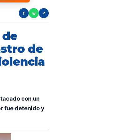
f
w
↗
 de
astro de
iolencia
atacado con un
r fue detenido y