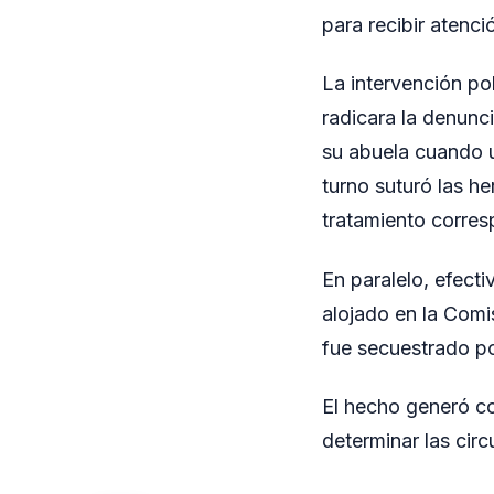
para recibir atenc
La intervención po
radicara la denunci
su abuela cuando un
turno suturó las h
tratamiento corres
En paralelo, efecti
alojado en la Comis
fue secuestrado po
El hecho generó c
determinar las circ