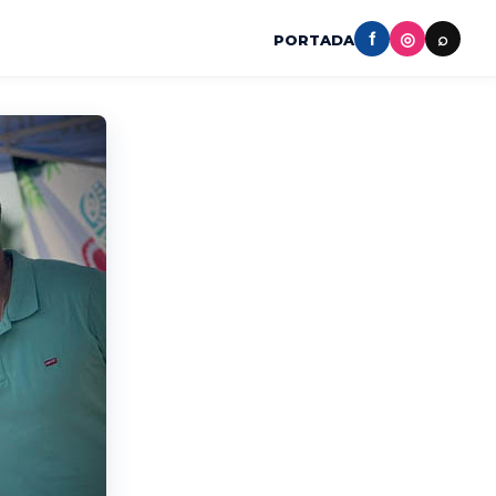
f
◎
⌕
PORTADA