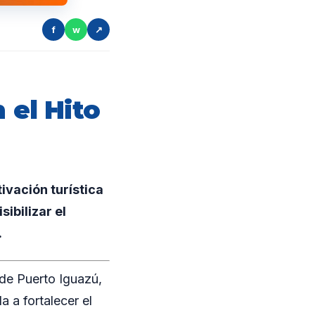
f
w
↗
 el Hito
ivación turística
ibilizar el
.
 de Puerto Iguazú,
 a fortalecer el