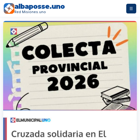
albaposse.uno
☰
Red Misiones.uno