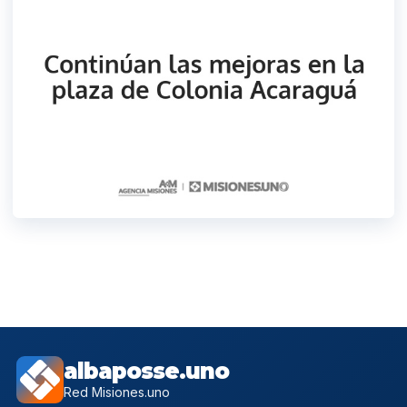
albaposse.uno
Red Misiones.uno