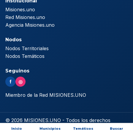
Institucional
Misiones.uno
Red Misiones.uno
Agencia Misiones.uno
Nodos
Nodos Territoriales
Nodos Temáticos
Seguinos
f
◎
Miembro de la Red MISIONES.UNO
© 2026 MISIONES.UNO - Todos los derechos
reservados
Inicio
Municipios
Temáticos
Buscar