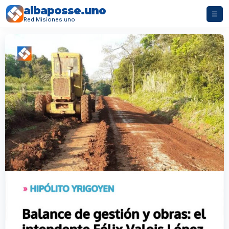
albaposse.uno
☰
Red Misiones.uno