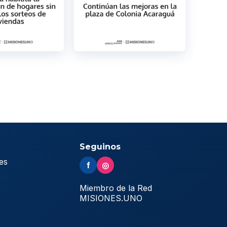
Seguinos
es
f
◎
s
Miembro de la Red
MISIONES.UNO