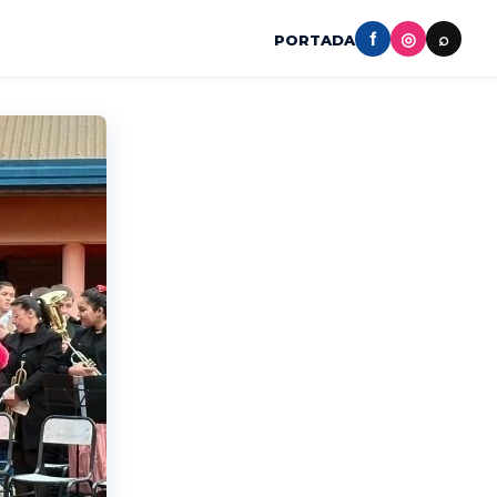
f
◎
⌕
PORTADA