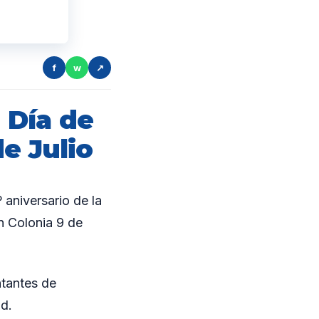
f
w
↗
l Día de
e Julio
 aniversario de la
n Colonia 9 de
ntantes de
ad.