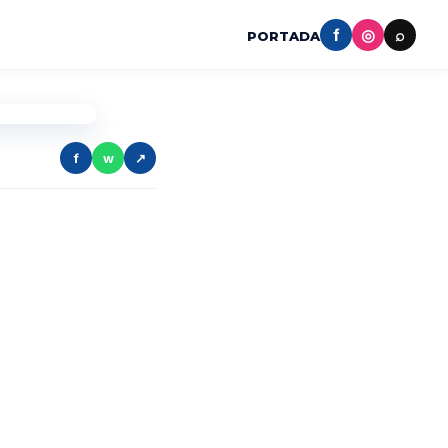
f
◎
⌕
PORTADA
f
w
↗