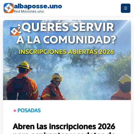
albaposse.uno
☰
Red Misiones.uno