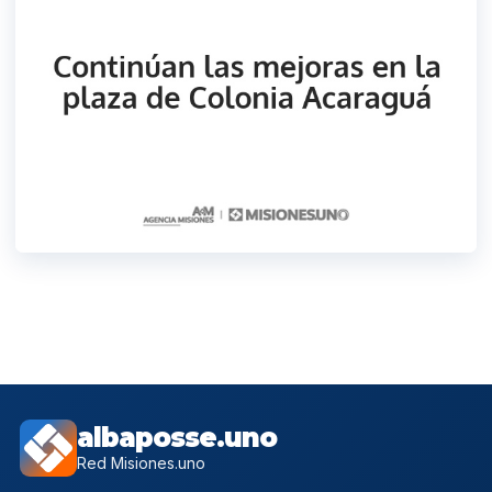
albaposse.uno
Red Misiones.uno